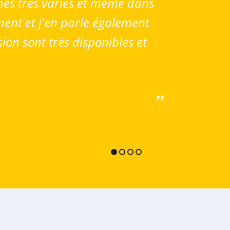
ines très variés et même dans
Parti
ment et j'en parle également
de m'
ion sont très disponibles et
la mi