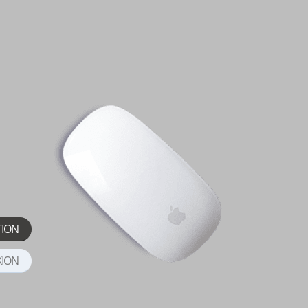
TION
XION